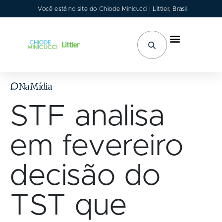
Você está no site do Chiode Minicucci | Littler, Brasil
Áreas de Atuação
Na Mídia
STF analisa
em fevereiro
decisão do
TST que