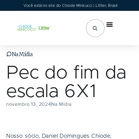
Você está no site do Chiode Minicucci | Littler, Brasil
Áreas de Atuação
Na Mídia
Pec do fim da
escala 6X1
novembro 13, 2024
Na Mídia
Nosso sócio, Daniel Domingues Chiode,