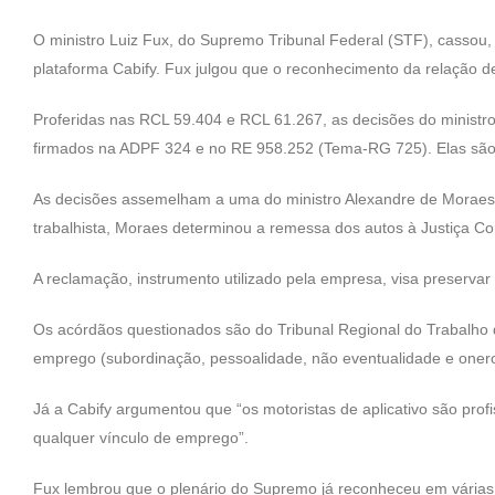
O ministro Luiz Fux, do Supremo Tribunal Federal (STF), cassou, n
plataforma Cabify. Fux julgou que o reconhecimento da relação d
Proferidas nas RCL 59.404 e RCL 61.267, as decisões do ministr
firmados na ADPF 324 e no RE 958.252 (Tema-RG 725). Elas são a
As decisões assemelham a uma do ministro Alexandre de Moraes 
trabalhista, Moraes determinou a remessa dos autos à Justiça 
A reclamação, instrumento utilizado pela empresa, visa preservar
Os acórdãos questionados são do Tribunal Regional do Trabalho d
emprego (subordinação, pessoalidade, não eventualidade e oner
Já a Cabify argumentou que “os motoristas de aplicativo são prof
qualquer vínculo de emprego”.
Fux lembrou que o plenário do Supremo já reconheceu em várias 