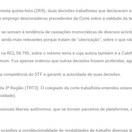
esta quinta-feira (28/9), duas decisões trabalhistas que declararam a e
e emprego desconsiderou precedentes da Corte sobre a validade da te
o se somam à tendência de cassações monocráticas de diversos acórdã
inda mais relevantes porque tratam de “uberização”, sobre o que não 
na RCL 59.795, sobre o mesmo tema e cuja autora também é a Cabify.
Comum. Fux apenas ordenou que outras decisões fossem proferidas, a
 a competência do STF e garantir a autoridade de suas decisões.
a 3ª Região (TRT3). O colegiado da corte trabalhista entendeu estare
osidade).
issionais liberais autônomos, que se tornam parceiros de plataformas,
ocasiões a constitucionalidade de modalidades de trabalho diversas 