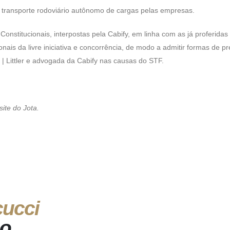
de transporte rodoviário autônomo de cargas pelas empresas.
Constitucionais, interpostas pela Cabify, em linha com as já proferida
ais da livre iniciativa e concorrência, de modo a admitir formas de pr
i | Littler e advogada da Cabify nas causas do STF.
ite do Jota.
cucci
so