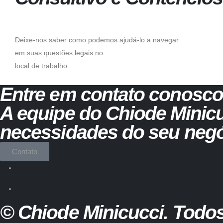
Deixe-nos saber como podemos ajudá-lo a navegar
em suas
questões legais no
local de trabalho.
Entre em contato conosco
A equipe do Chiode Minicuc
necessidades do seu negóc
Contato
© Chiode Minicucci. Todos