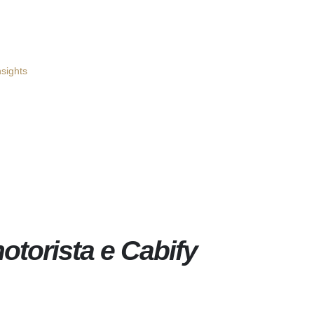
nsights
torista e Cabify