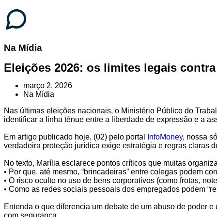
Na Mídia
Eleições 2026: os limites legais contr
março 2, 2026
Na Mídia
Nas últimas eleições nacionais, o Ministério Público do Trab
identificar a linha tênue entre a liberdade de expressão e a a
Em artigo publicado hoje, (02) pelo portal
InfoMoney
, nossa s
verdadeira proteção jurídica exige estratégia e regras claras 
No texto, Marília esclarece pontos críticos que muitas organi
• Por que, até mesmo, “brincadeiras” entre colegas podem con
• O risco oculto no uso de bens corporativos (como frotas, note
• Como as redes sociais pessoais dos empregados podem “re
Entenda o que diferencia um debate de um abuso de poder e c
com segurança.