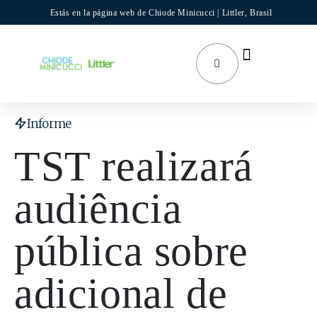
Estás en la página web de Chiode Minicucci | Littler, Brasil
Sobre nosotros
Áreas de actividad
Informe
TST realizará
audiência
pública sobre
adicional de