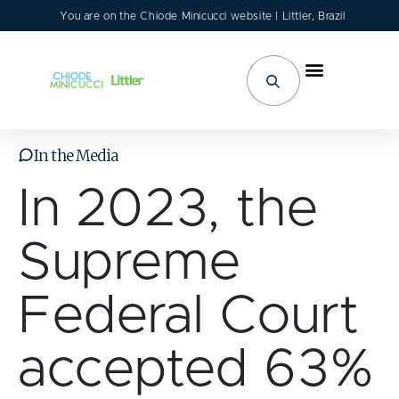
You are on the Chiode Minicucci website | Littler, Brazil
Areas of Activity
In the Media
In 2023, the
Supreme
Federal Court
accepted 63%