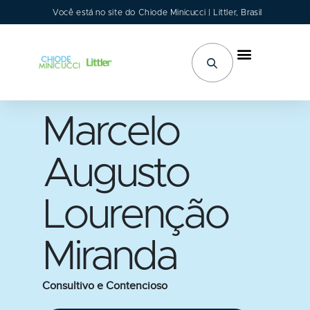
Você está no site do Chiode Minicucci | Littler, Brasil
Áreas de Atuação
Marcelo
Augusto
Lourenção
Miranda
Consultivo e Contencioso