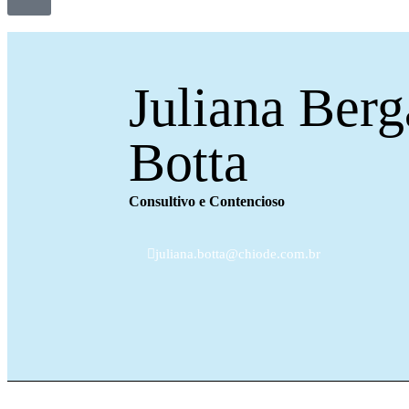
Juliana Ber
Botta
Consultivo e Contencioso
juliana.botta@chiode.com.br